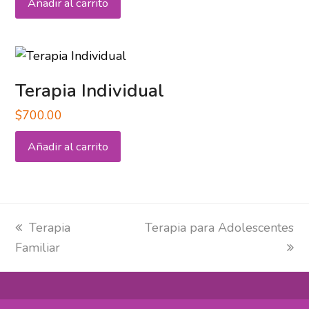
Añadir al carrito
Terapia Individual
$
700.00
Añadir al carrito
previous
next
Terapia
Terapia para Adolescentes
post:
post:
Familiar