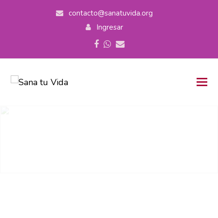
contacto@sanatuvida.org
Ingresar
Facebook
Whatsapp
Correo
electrónico
Hipnosis