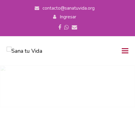
contacto@sanatuvida.org
Ingresar
Facebook
Whatsapp
Correo
electrónico
Barras de Access