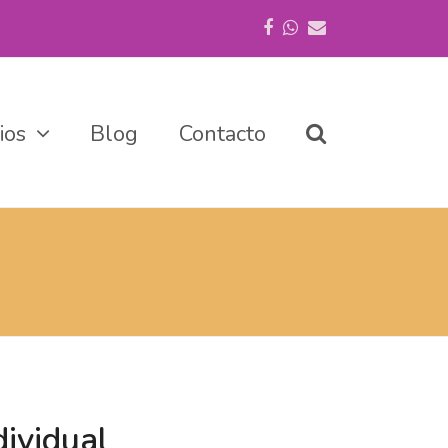
Facebook
Whatsapp
Correo
electrónico
cios
Blog
Contacto
dividual