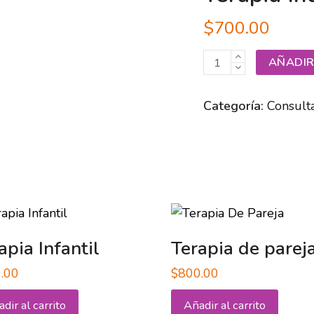
$
700.00
Terapia
AÑADIR
Individual
cantidad
Categoría:
Consult
apia Infantil
Terapia de parej
.00
$
800.00
dir al carrito
Añadir al carrito