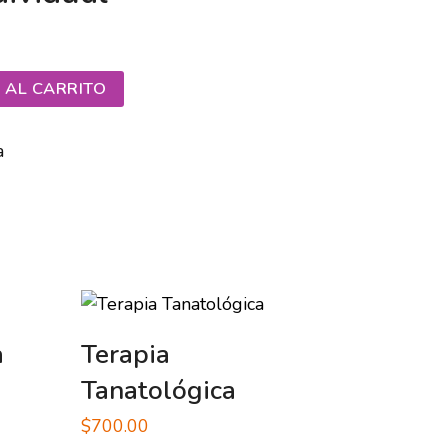
 AL CARRITO
a
a
Terapia
Tanatológica
$
700.00